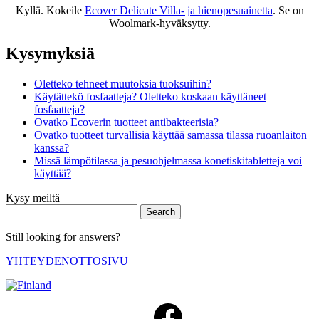
Kyllä. Kokeile
Ecover Delicate Villa- ja hienopesuainetta
. Se on
Woolmark-hyväksytty.
Kysymyksiä
Oletteko tehneet muutoksia tuoksuihin?
Käytättekö fosfaatteja? Oletteko koskaan käyttäneet
fosfaatteja?
Ovatko Ecoverin tuotteet antibakteerisia?
Ovatko tuotteet turvallisia käyttää samassa tilassa ruoanlaiton
kanssa?
Missä lämpötilassa ja pesuohjelmassa konetiskitabletteja voi
käyttää?
Kysy meiltä
Search
Still looking for answers?
YHTEYDENOTTOSIVU