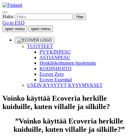
Haku:
Go to FAQ
open menu
open menu
TUOTTEET
PYYKINPESU
ASTIANPESU
Henkilökohtainen huolenpito
KODINHOITO
Ecover Zero
Ecover Essential
USEIN KYSYTYT KYSYMYKSET
Voinko käyttää Ecoveria herkille
kuiduille, kuten villalle ja silkille?
”Voinko käyttää Ecoveria herkille
kuiduille, kuten villalle ja silkille?”